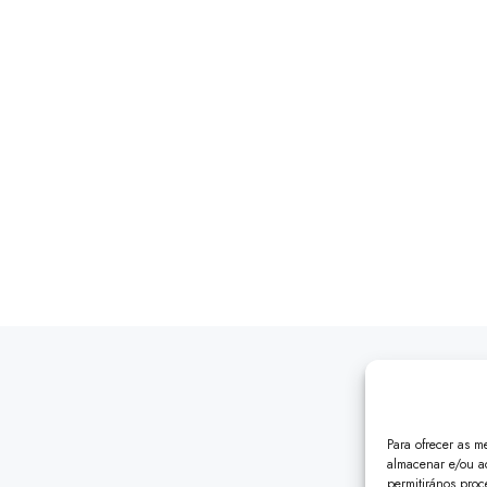
Saltar
ao
contido
Para ofrecer as m
almacenar e/ou ac
permitirános pro